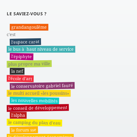
LE SAVIEZ-VOUS ?
grandangoulême
c'est
l'espace carat
le bus à haut niveau de service
l'épiphyte
plus propre ma ville
la nef
l'école d'art
le conservatoire gabriel fauré
le multi accueil «les poussins»
les nouvelles mobilités
le conseil de développement
l'alpha
le camping du plan d'eau
le forum sse