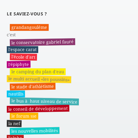
LE SAVIEZ-VOUS ?
grandangoulême
c'est
le conservatoire gabriel fauré
l'espace carat
l'école d'art
l'épiphyte
le camping du plan d'eau
le multi accueil «les poussins»
le stade d'athlétisme
nautilis
le bus à haut niveau de service
le conseil de développement
le forum sse
la nef
les nouvelles mobilités